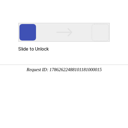
城(中
中国)
新闻
决方案
产
力
可持续