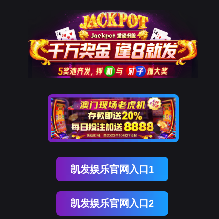
中文
聊车
城(中