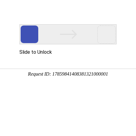
城(中
中国)
新闻
决方案
产
力
可持续