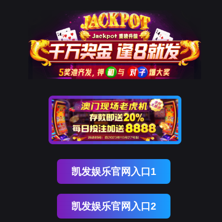
中文
聊车
城(中