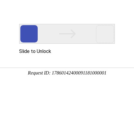
城(中
中国)
新闻
决方案
产
力
可持续